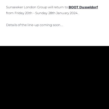
Sunseeker London Group will return to
BOOT Dusseldorf
from Friday 20th - Sunday 28th January 2024.
Details of the line-up coming soon...