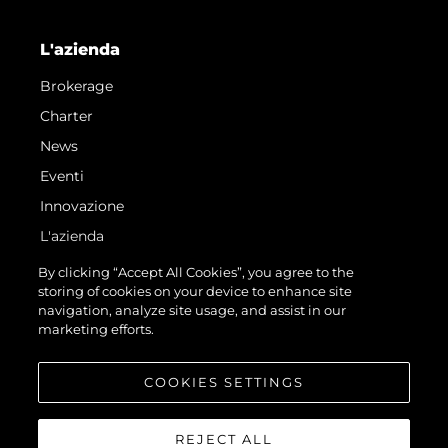
L'azienda
Brokerage
Charter
News
Eventi
Innovazione
L'azienda
Il Team
By clicking “Accept All Cookies”, you agree to the
storing of cookies on your device to enhance site
Lifestyle
navigation, analyze site usage, and assist in our
Heritage
marketing efforts.
Valuta La Tua Imbarcazione
COOKIES SETTINGS
REJECT ALL