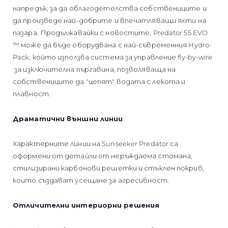
напредък, за да облагодетелства собствениците и
да произведе най-добрите и впечатляващи яхти на
пазара. Продължавайки с новостите, Predator 55 EVO
™ може да бъде оборудвана с най-съвременния Hydro-
Pack, който използва система за управление fly-by-wire
за изключителна пъргавина, позволяваща на
собствениците да "цепят" водата с лекота и
плавност.
Драматични външни линии
Характерните линии на Sunseeker Predator са
оформени от детайли от неръждаема стомана,
стилизирани карбонови решетки и стъклен покрив,
които създават усещане за агресивност.
Отличителни интериорни решения