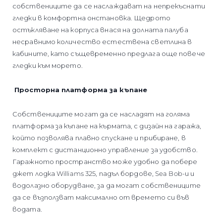
собствениците да се наслаждават на непрекъснати
гледки в комфортна онстановка. Щедрото
остъкляване на корпуса внася на долната палуба
несравнимо количество естествена светлина в
кабините, като същевременно предлага още повече
гледки към морето.
Просторна платформа за къпане
Собствениците могат да се насладят на голяма
платформа за къпане на кърмата, с дизайн на гаража,
който позволява плавно спускане и прибиране, в
комплект с дистанционно управление за удобство.
Гаражното пространство може удобно да побере
джет лодка Williams 325, падъл бордове, Sea Bob-и и
водолазно оборудване, за да могат собствениците
да се възползват максимално от времето си във
водата.