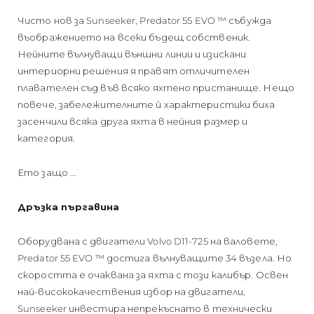
Чисто нов за Sunseeker, Predator 55 EVO ™ събужда
въображението на всеки бъдещ собственик.
Нейните вълнуващи външни линии и изискани
интериорни решения я правят отличителен
плавателен съд във всяко яхтено пристанище. Нещо
повече, забележителните й характеристики биха
засенчили всяка друга яхта в нейния размер и
категория.
Ето защо ...
Дръзка пъргавина
Оборудвана с двигатели Volvo D11-725 на валовете,
Predator 55 EVO ™ достига вълнуващите 34 възела. Но
скоростта е очаквана за яхта с този калибър. Освен
най-висококачествения избор на двигатели,
Sunseeker инвестира непрекъснато в технически