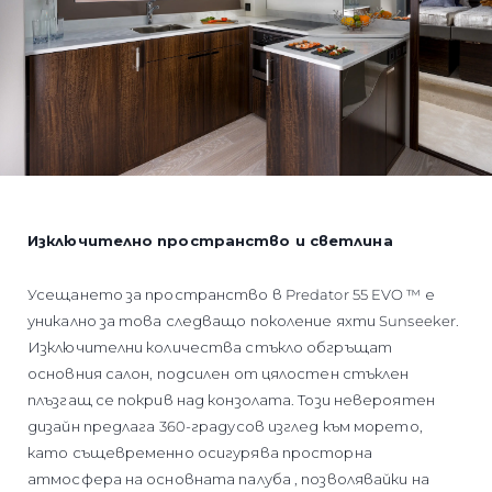
Изключително пространство и светлина
Усещането за пространство в Predator 55 EVO ™ е
уникално за това следващо поколение яхти Sunseeker.
Изключителни количества стъкло обгръщат
основния салон, подсилен от цялостен стъклен
плъзгащ се покрив над конзолата. Този невероятен
дизайн предлага 360-градусов изглед към морето,
като същевременно осигурява просторна
атмосфера на основната палуба , позволявайки на