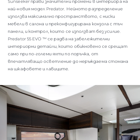
Sunseeker прави значителни промени в интериора на
най-новия модел Predator. Нейното разпределение
използва максимално пространството, с ниски
мебели в салона и преконфигурирана конзола с тъч
панели, и контрол, които се използват без усилие.
Predator 55 EVO ™ се радва на забележителни
интериорни детайли, които обикновено се срещат
само при по-големи яхти по поръчка, от
впечатляващо осветление до неръждаема стомана
на шкафовете и лавиците.