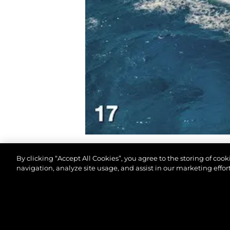
By clicking “Accept All Cookies”, you agree to the storing of coo
navigation, analyze site usage, and assist in our marketing effort
© 2026 Sunseeker London Group.Her hakkı saklıdır.