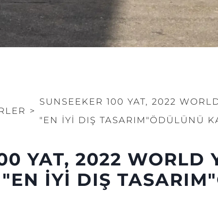
SUNSEEKER 100 YAT, 2022 WORL
RLER
>
"EN İYİ DIŞ TASARIM"ÖDÜLÜNÜ 
Yasal Haklar
Şi̇rket
00 YAT, 2022 WORLD
Privacy Policy
Brokera
MODERN SLAVERY
Kiralama
 "EN İYİ DIŞ TASARI
STATEMENT
Haberler
TERMS & CONDITIONS
Etkinlikl
COOKIE POLICY
Yenilik