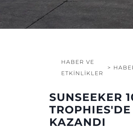
HABER VE
>
HABE
ETKINLIKLER
Bilgi
SUNSEEKER 1
Si̇te Hari̇tasi
İrti̇bat
TROPHIES'DE
Çerez Tercihleri
KAZANDI