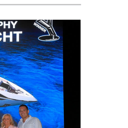
li̇
in Piyasa Değerini