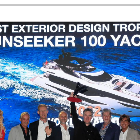
RECRUITMENT
Şi̇rket
Ekip
Yaşam Şek
Mi̇ras
Tekneniz
Öğrenin