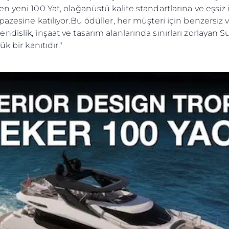
n yeni 100 Yat, olağanüstü kalite standartlarına ve eşsi
pazesine katılıyor.Bu ödüller, her müşteri için benzersi
dislik, inşaat ve tasarım alanlarında sınırları zorlayan 
k bir kanıtıdır."