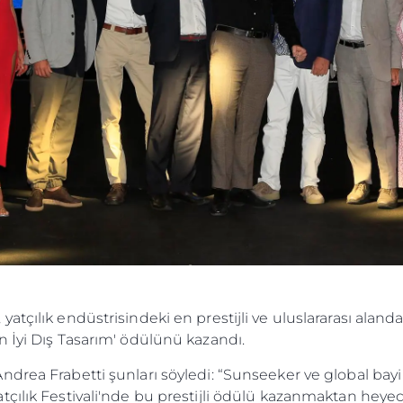
tçılık endüstrisindeki en prestijli ve uluslararası aland
 İyi Dış Tasarım' ödülünü kazandı.
ndrea Frabetti şunları söyledi: “Sunseeker ve global ba
tçılık Festivali'nde bu prestijli ödülü kazanmaktan hey