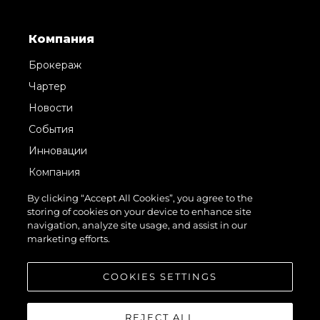
Компания
Брокераж
Чартер
Новости
События
Инновации
Компания
Команда
By clicking “Accept All Cookies”, you agree to the
storing of cookies on your device to enhance site
Lifestyle
navigation, analyze site usage, and assist in our
Наследие
marketing efforts.
Value Your Boat
COOKIES SETTINGS
REJECT ALL