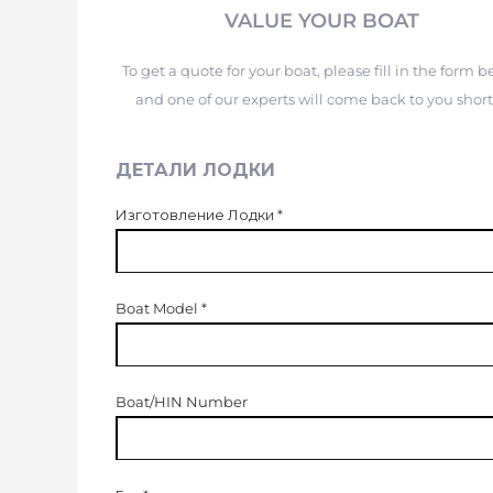
VALUE YOUR BOAT
To get a quote for your boat, please fill in the form 
and one of our experts will come back to you short
ДЕТАЛИ ЛОДКИ
Изготовление Лодки
*
Boat Model
*
Boat/HIN Number