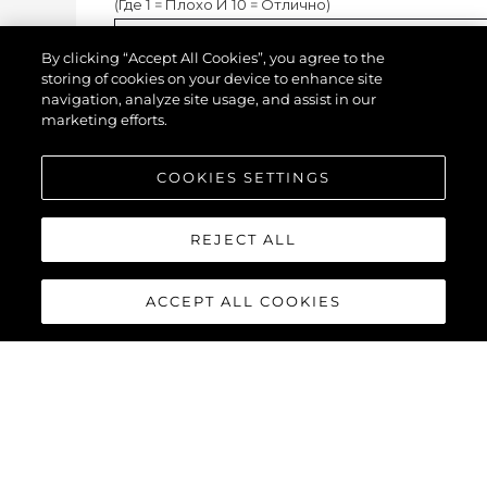
(
Где 1 = Плохо И 10 = Отлично
)
By clicking “Accept All Cookies”, you agree to the
storing of cookies on your device to enhance site
navigation, analyze site usage, and assist in our
marketing efforts.
COOKIES SETTINGS
REJECT ALL
Upload Image / Video
ACCEPT ALL COOKIES
ВАШИ ДАННЫЕ
Эта информация предназначена для тог
чтобы мы могли связаться с вами и
сообщить о вашей оценке
.