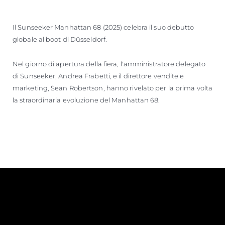
Il Sunseeker Manhattan 68 (2025) celebra il suo debutto
globale al boot di Düsseldorf.
Nel giorno di apertura della fiera, l'amministratore delegato
di Sunseeker, Andrea Frabetti, e il direttore vendite e
marketing, Sean Robertson, hanno rivelato per la prima volta
la straordinaria evoluzione del Manhattan 68.