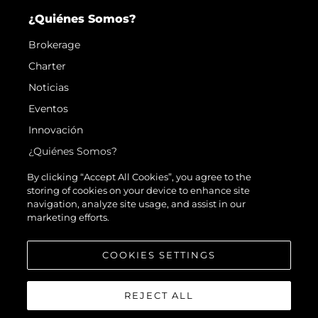
¿Quiénes Somos?
Brokerage
Charter
Noticias
Eventos
Innovación
¿Quiénes Somos?
El Equipo
By clicking “Accept All Cookies”, you agree to the
storing of cookies on your device to enhance site
Estilo De Vida
navigation, analyze site usage, and assist in our
Historia
marketing efforts.
Valore Su Embarcación
COOKIES SETTINGS
REJECT ALL