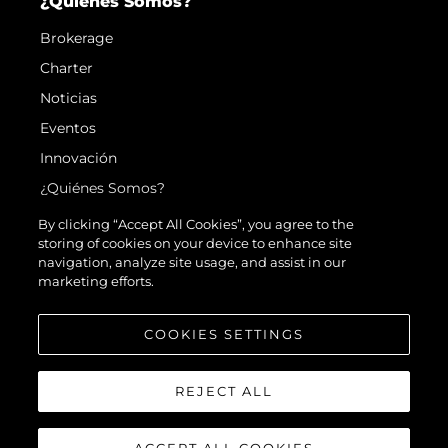
¿Quiénes Somos?
Brokerage
Charter
Noticias
Eventos
Innovación
¿Quiénes Somos?
El Equipo
By clicking “Accept All Cookies”, you agree to the
storing of cookies on your device to enhance site
Estilo De Vida
navigation, analyze site usage, and assist in our
Historia
marketing efforts.
Valore Su Embarcación
COOKIES SETTINGS
REJECT ALL