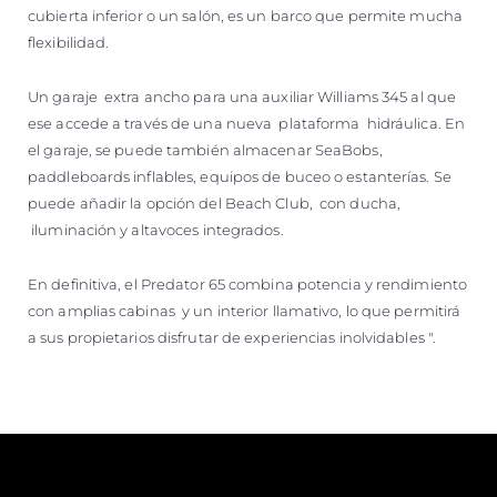
cubierta inferior o un salón, es un barco que permite mucha
flexibilidad.
Un garaje extra ancho para una auxiliar Williams 345 al que
ese accede a través de una nueva plataforma hidráulica. En
el garaje, se puede también almacenar SeaBobs,
paddleboards inflables, equipos de buceo o estanterías. Se
puede añadir la opción del Beach Club, con ducha,
iluminación y altavoces integrados.
En definitiva, el Predator 65 combina potencia y rendimiento
con amplias cabinas y un interior llamativo, lo que permitirá
a sus propietarios disfrutar de experiencias inolvidables ".