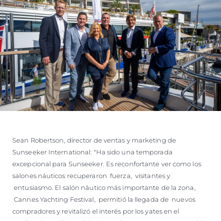
Sean Robertson, director de ventas y marketing de
Sunseeker International: "Ha sido una temporada
excepcional para Sunseeker. Es reconfortante ver como los
salones náuticos recuperaron fuerza, visitantes y
entusiasmo. El salón náutico más importante de la zona,
Cannes Yachting Festival, permitió la llegada de nuevos
compradores y revitalizó el interés por los yates en el