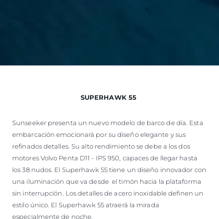
SUPERHAWK 55
Sunseeker presenta un nuevo modelo de barco de día. Esta
embarcación emocionará por su diseño elegante y sus
refinados detalles. Su alto rendimiento se debe a los dos
motores Volvo Penta D11 - IPS 950, capaces de llegar hasta
los 38 nudos. El Superhawk 55 tiene un diseño innovador con
una iluminación que va desde el timón hacia la plataforma
sin interrupción. Los detalles de acero inoxidable definen un
estilo único. El Superhawk 55 atraerá la mirada
especialmente de noche.