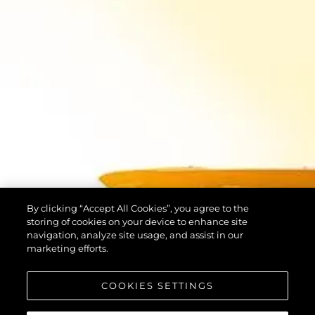
By clicking “Accept All Cookies”, you agree to the
storing of cookies on your device to enhance site
navigation, analyze site usage, and assist in our
marketing efforts.
COOKIES SETTINGS