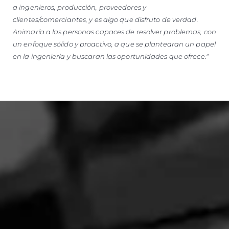
a ingenieros, producción, proveedores y
clientes/comerciantes, y es algo que disfruto de verdad.
Animaría a las personas capaces de resolver problemas, con
un enfoque sólido y proactivo, a que se plantearan un papel
en la ingeniería y buscaran las oportunidades que ofrece."