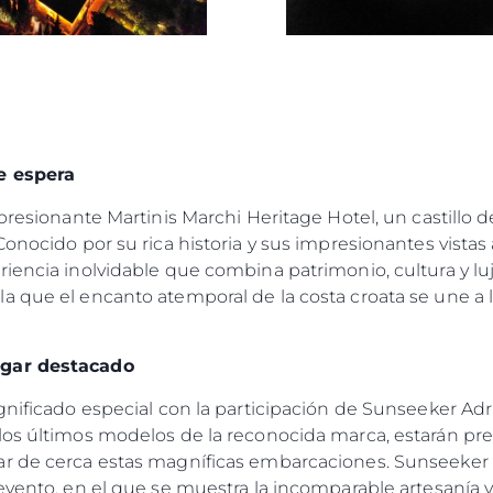
e espera
mpresionante Martinis Marchi Heritage Hotel, un castillo 
onocido por su rica historia y sus impresionantes vistas a
riencia inolvidable que combina patrimonio, cultura y lu
a que el encanto atemporal de la costa croata se une a l
ugar destacado
gnificado especial con la participación de Sunseeker Adri
los últimos modelos de la reconocida marca, estarán pres
r de cerca estas magníficas embarcaciones. Sunseeker 
evento, en el que se muestra la incomparable artesanía 