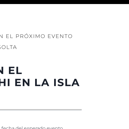
es Somos?
ge
EN EL PRÓXIMO EVENTO
ŠOLTA
ón
N EL
s Somos?
I EN LA ISLA
o
 Vida
u Embarcación
la fecha del esperado evento