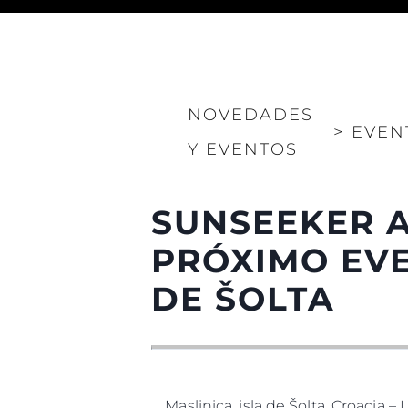
Información
Mapa
NOVEDADES
Contacto
>
EVEN
Y EVENTOS
Preferencias De Co
SUNSEEKER A
PRÓXIMO EVE
DE ŠOLTA
Maslinica, isla de Šolta, Croacia