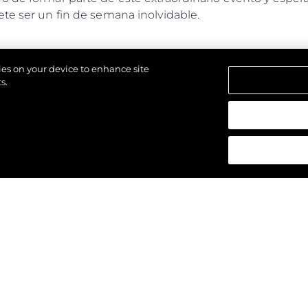
te ser un fin de semana inolvidable.
kies on your device to enhance site
s.
los derechos.