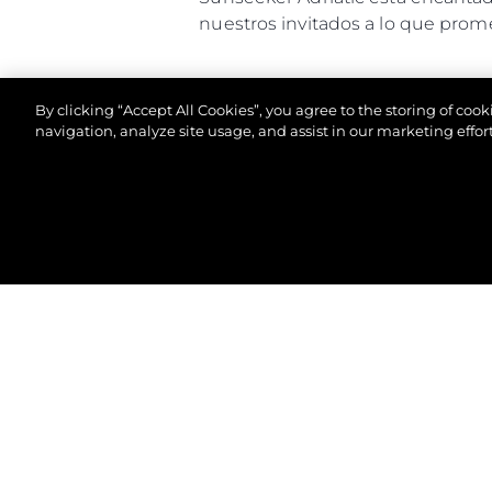
nuestros invitados a lo que prome
By clicking “Accept All Cookies”, you agree to the storing of coo
navigation, analyze site usage, and assist in our marketing effort
© 2026 Sunseeker London Group.Reservados todos 