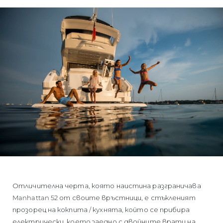
Отличителна черта, която наистина разграничава
Manhattan 52 от своите връстници, е стъкленият
прозорец на кокпита / кухнята, който се прибира
електрически, което заедно с двойните врати на