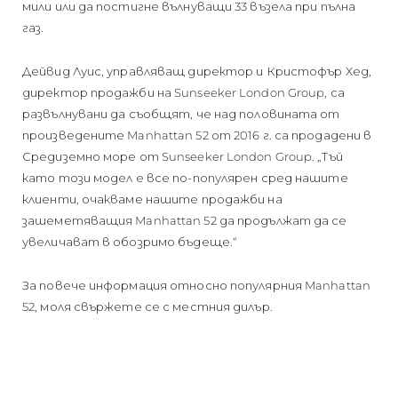
мили или да постигне вълнуващи 33 възела при пълна
газ.
Дейвид Луис, управляващ директор и Кристофър Хед,
директор продажби на Sunseeker London Group, са
развълнувани да съобщят, че над половината от
произведените Manhattan 52 от 2016 г. са продадени в
Средиземно море от Sunseeker London Group. „Тъй
като този модел е все по-популярен сред нашите
клиенти, очакваме нашите продажби на
зашеметяващия Manhattan 52 да продължат да се
увеличават в обозримо бъдеще.“
За повече информация относно популярния Manhattan
52, моля свържете се с местния дилър.