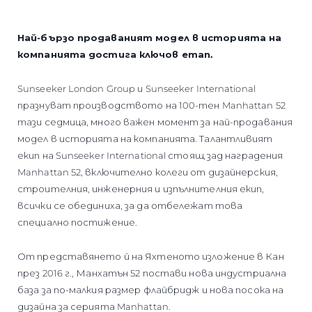
Най-бързо продаваният модел в историята на
компанията достига ключов етап.
Sunseeker London Group и Sunseeker International
празнуват производството на 100-тен Manhattan 52
тази седмица, много важен момент за най-продавания
модел в историята на компанията. Талантливият
екип на Sunseeker International стоящ зад наградения
Manhattan 52, включително колеги от дизайнерския,
строителния, инженерния и изпълнителния екип,
всички се обединиха, за да отбележат това
специално постижение.
От представянето й на Яхтеното изложение в Кан
през 2016 г., Манхатън 52 постави нова индустриална
база за по-малкия размер флайбридж и нова посока на
дизайна за серията Manhattan.