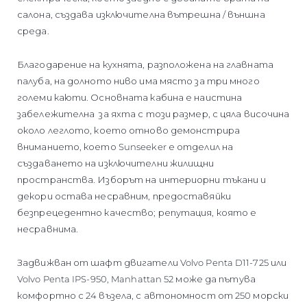
салона, създава изключителна вътрешна / външна
среда.
Благодарение на кухнята, разположена на главната
палуба, на долното ниво има място за три много
големи каюти. Основната кабина е наистина
забележителна за яхта с този размер, с цяла височина
около леглото, което отново демонстрира
вниманието, което Sunseeker е отделил на
създаването на изключителни жилищни
пространства. Изборът на интериорни тъкани и
декори остава несравним, предоставяйки
безпрецедентно качество; репутация, която е
несравнима.
Задвижван от шафт двигатели Volvo Penta D11-725 или
Volvo Penta IPS-950, Manhattan 52 може да пътува
комфортно с 24 възела, с автономност от 250 морски