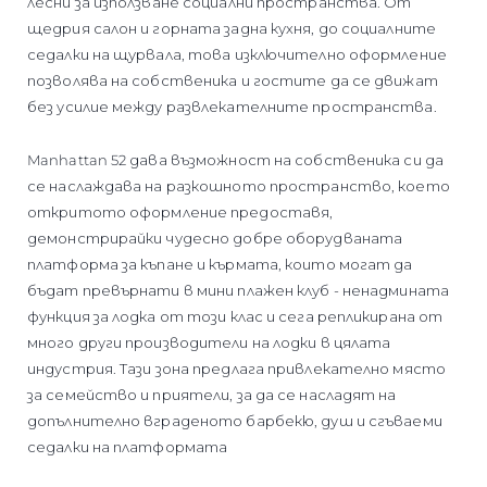
лесни за използване социални пространства. От
щедрия салон и горната задна кухня, до социалните
седалки на щурвала, това изключително оформление
позволява на собственика и гостите да се движат
без усилие между развлекателните пространства.
Manhattan 52 дава възможност на собственика си да
се наслаждава на разкошното пространство, което
откритото оформление предоставя,
демонстрирайки чудесно добре оборудваната
платформа за къпане и кърмата, които могат да
бъдат превърнати в мини плажен клуб - ненадмината
функция за лодка от този клас и сега репликирана от
много други производители на лодки в цялата
индустрия. Тази зона предлага привлекателно място
за семейство и приятели, за да се насладят на
допълнително вграденото барбекю, душ и сгъваеми
седалки на платформата