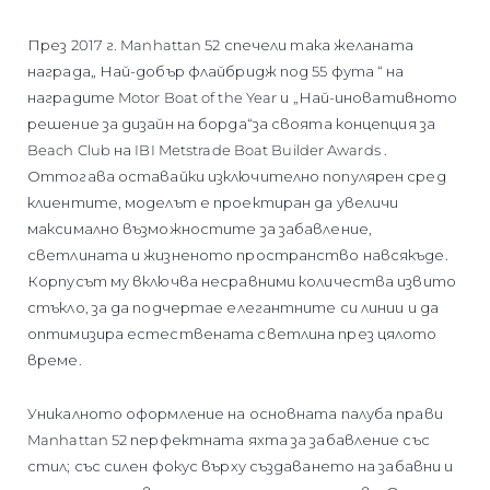
През 2017 г. Manhattan 52 спечели така желаната
награда„ Най-добър флайбридж под 55 фута “ на
наградите Motor Boat of the Year и „Най-иновативното
решение за дизайн на борда“за своята концепция за
Beach Club на IBI Metstrade Boat Builder Awards .
Оттогава оставайки изключително популярен сред
клиентите, моделът е проектиран да увеличи
максимално възможностите за забавление,
светлината и жизненото пространство навсякъде.
Корпусът му включва несравними количества извито
стъкло, за да подчертае елегантните си линии и да
оптимизира естествената светлина през цялото
време.
Уникалното оформление на основната палуба прави
Manhattan 52 перфектната яхта за забавление със
стил; със силен фокус върху създаването на забавни и