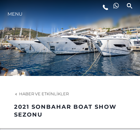
MENU
YAŞAM ŞEKLİ
YENILIK
ŞİRKET
EKIP
HABER VE ETKINLIKLER
MİRAS
2021 SONBAHAR BOAT SHOW
SEZONU
TEKNENIZIN PIYASA DEĞERINI