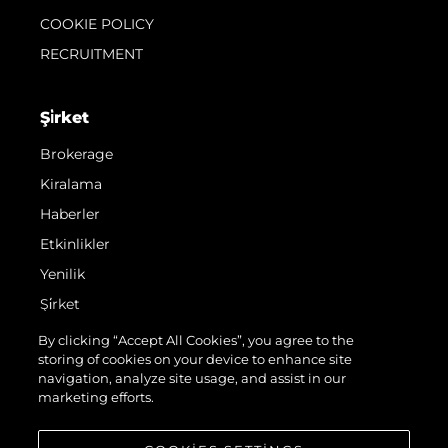
COOKIE POLICY
RECRUITMENT
Şi̇rket
Brokerage
Kiralama
Haberler
Etkinlikler
Yenilik
Şi̇rket
Ekip
By clicking “Accept All Cookies”, you agree to the
storing of cookies on your device to enhance site
Yaşam Şekli̇
navigation, analyze site usage, and assist in our
Mi̇ras
marketing efforts.
Teknenizin Piyasa Değerini Öğrenin