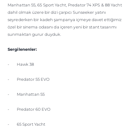
Manhattan 55, 65 Sport Yacht, Predator 74 XPS & 88 Yacht
dahil olmak üzere bir dizi çarpıcı Sunseeker yatını
seyrederken bir kadeh şampanya içmeye davet ettiğimiz
özel bir sinema odasını da içeren yeni bir stant tasarımı
sunmaktan gurur duyduk.
Sergilenenler:
- Hawk 38
- Predator 55 EVO
- Manhattan 55
- Predator 60 EVO
- 65 Sport Yacht