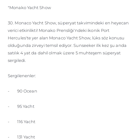
"Monako Yacht Show
30. Monaco Yacht Show, süperyat takvimindeki en heyecan
verici etkinlikti! Monako Prensliği'ndeki ikonik Port
Hercules'te yer alan Monaco Yacht Show, lüks söz konusu
olduğunda zirveyi temsil ediyor. Sunseeker ilk kez şu anda
satılık 4 yat da dahil olmak üzere 5 muhteşem süperyat
sergiledi.
Sergilenenler:
- 90 Ocean
- 95 Yacht
- 116 Yacht
- 131 Yacht