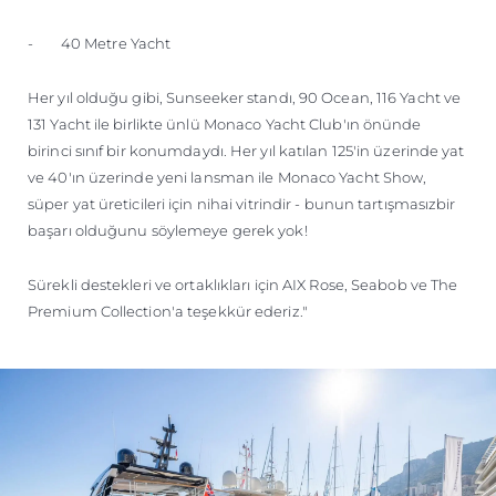
- 40 Metre Yacht
Her yıl olduğu gibi, Sunseeker standı, 90 Ocean, 116 Yacht ve
131 Yacht ile birlikte ünlü Monaco Yacht Club'ın önünde
birinci sınıf bir konumdaydı. Her yıl katılan 125'in üzerinde yat
ve 40'ın üzerinde yeni lansman ile Monaco Yacht Show,
süper yat üreticileri için nihai vitrindir - bunun tartışmasızbir
başarı olduğunu söylemeye gerek yok!
Sürekli destekleri ve ortaklıkları için AIX Rose, Seabob ve The
Premium Collection'a teşekkür ederiz."