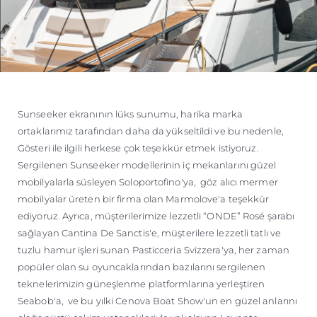
Sunseeker ekranının lüks sunumu, harika marka
ortaklarımız tarafından daha da yükseltildi ve bu nedenle,
Gösteri ile ilgili herkese çok teşekkür etmek istiyoruz.
Sergilenen Sunseeker modellerinin iç mekanlarını güzel
mobilyalarla süsleyen Soloportofino'ya, göz alıcı mermer
mobilyalar üreten bir firma olan Marmolove'a teşekkür
ediyoruz. Ayrıca, müşterilerimize lezzetli “ONDE” Rosé şarabı
sağlayan Cantina De Sanctis'e, müşterilere lezzetli tatlı ve
tuzlu hamur işleri sunan Pasticceria Svizzera'ya, her zaman
popüler olan su oyuncaklarından bazılarını sergilenen
teknelerimizin güneşlenme platformlarına yerleştiren
Seabob'a, ve bu yılki Cenova Boat Show'un en güzel anlarını