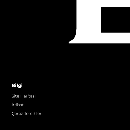
Bilgi
Si̇te Hari̇tasi
İrti̇bat
Çerez Tercihleri