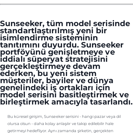
ÖĞRENIN
Sunseeker, tüm model serisinde
standartlaştırılmış yeni bir
isimlendirme sisteminin
tanıtımını duyurdu. Sunseeker
portföyünü genişletmeye ve
iddialı süperyat stratejisini
gerçekleştirmeye devam
ederken, bu yeni sistem
müşteriler, bayiler ve dünya
genelindeki iş ortakları için
model serisini basitleştirmek ve
birleştirmek amacıyla tasarlandı.
Bu küresel girişim, Sunseeker serisini - hangi pazar veya dil
olursa olsun - daha kolay anlaşılır ve takip edilebilir hale
getirmeyi hedefliyor. Aynı zamanda şirketin, gerçekten