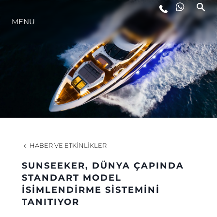
MENU
YAŞAM ŞEKLİ
YENILIK
ŞİRKET
EKIP
HABER VE ETKINLIKLER
MİRAS
SUNSEEKER, DÜNYA ÇAPINDA
STANDART MODEL
İSİMLENDİRME SİSTEMİNİ
TEKNENIZIN PIYASA DEĞERINI
TANITIYOR