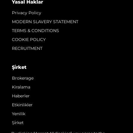
Yasal Haklar
Privacy Policy
MODERN SLAVERY STATEMENT
TERMS & CONDITIONS
COOKIE POLICY
RECRUITMENT
Şi̇rket
Brokerage
Kiralama
Haberler
Etkinlikler
Yenilik
Şi̇rket
Ekip