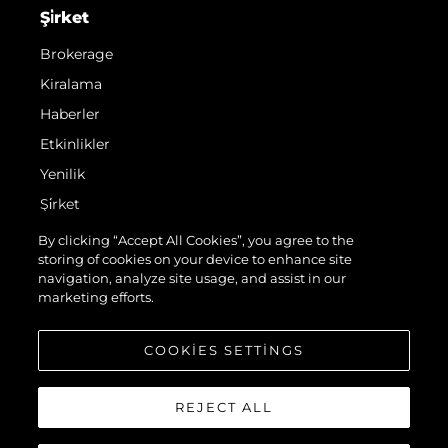
Şi̇rket
Brokerage
Kiralama
Haberler
Etkinlikler
Yenilik
Şi̇rket
Ekip
By clicking “Accept All Cookies”, you agree to the
storing of cookies on your device to enhance site
Yaşam Şekli̇
navigation, analyze site usage, and assist in our
Mi̇ras
marketing efforts.
Teknenizin Piyasa Değerini Öğrenin
COOKIES SETTINGS
REJECT ALL