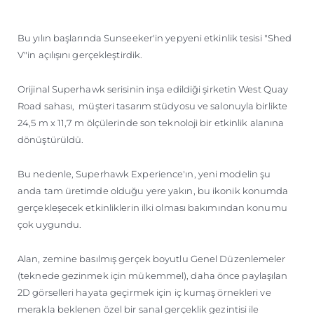
ÖĞRENIN
Bu yılın başlarında Sunseeker'in yepyeni etkinlik tesisi "Shed
V"in açılışını gerçekleştirdik.
Orijinal Superhawk serisinin inşa edildiği şirketin West Quay
Road sahası, müşteri tasarım stüdyosu ve salonuyla birlikte
24,5 m x 11,7 m ölçülerinde son teknoloji bir etkinlik alanına
dönüştürüldü.
Bu nedenle, Superhawk Experience'ın, yeni modelin şu
anda tam üretimde olduğu yere yakın, bu ikonik konumda
gerçekleşecek etkinliklerin ilki olması bakımından konumu
çok uygundu.
Alan, zemine basılmış gerçek boyutlu Genel Düzenlemeler
(teknede gezinmek için mükemmel), daha önce paylaşılan
2D görselleri hayata geçirmek için iç kumaş örnekleri ve
merakla beklenen özel bir sanal gerçeklik gezintisi ile