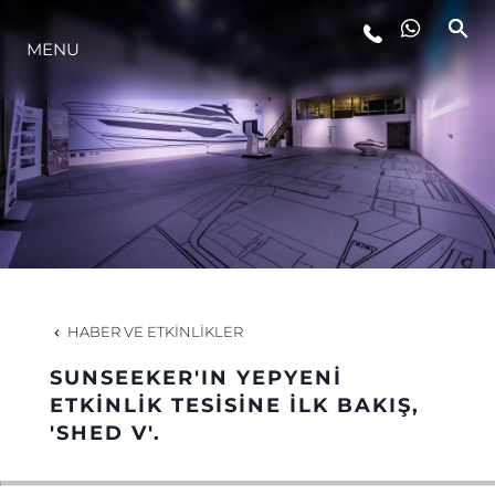
MENU
YAŞAM ŞEKLİ
YENILIK
ŞİRKET
EKIP
HABER VE ETKINLIKLER
MİRAS
SUNSEEKER'IN YEPYENİ
ETKİNLİK TESİSİNE İLK BAKIŞ,
'SHED V'.
TEKNENIZIN PIYASA DEĞERINI