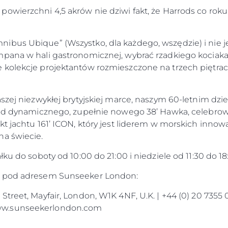
owierzchni 4,5 akrów nie dziwi fakt, że Harrods co rok
bus Ubique” (Wszystko, dla każdego, wszędzie) i nie je
mpana w hali gastronomicznej, wybrać rzadkiego kociaka
 kolekcje projektantów rozmieszczone na trzech piętra
aszej niezwykłej brytyjskiej marce, naszym 60-letnim dz
ę od dynamicznego, zupełnie nowego 38’ Hawka, celebro
kt jachtu 161’ ICON, który jest liderem w morskich inno
na świecie.
ku do soboty od 10:00 do 21:00 i niedziele od 11:30 do 18
ć pod adresem Sunseeker London:
treet, Mayfair, London, W1K 4NF, U.K. | +44 (0) 20 7355 
ww.sunseekerlondon.com