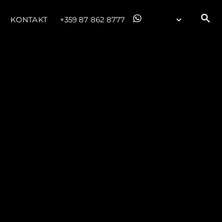
KONTAKT
+359 87 862 8777
iębiorstwo
rokerskie
ści
nia
a
biorstwo
a
woją Łódź