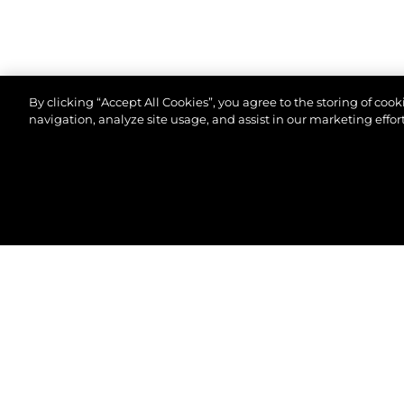
By clicking “Accept All Cookies”, you agree to the storing of coo
navigation, analyze site usage, and assist in our marketing effort
©.2026 Sunseeker London Group.Wszelkie prawa za