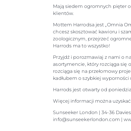
Mają siedem ogromnych pięter o p
klientów.
Mottem Harrodsa jest „Omnia Omni
chcesz skosztować kawioru i sza
zoologicznym, przejrzeć ogromne
Harrods ma to wszystko!
Przyjdź i porozmawiaj z nami o n
asortymencie, który rozciąga si
rozciąga się na przełomowy proje
kadłubem o szybkiej wyporności 
Harrods jest otwarty od poniedział
Więcej informacji można uzyska
Sunseeker London | 34-36 Davies S
info@sunseekerlondon.com | w