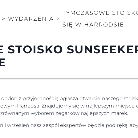
TYMCZASOWE STOISK
>
WYDARZENIA
>
SIĘ W HARRODSIE
 STOISKO SUNSEEKER
E
 London z przyjemnością ogłasza otwarcie naszego sto
wym Harrodsa. Znajdujemy się w najlepszym miejscu dl
niezrównanym wyborem zegarków najlepszych marek.
pień i wrzesień nasz zespół ekspertów będzie pod ręką, a