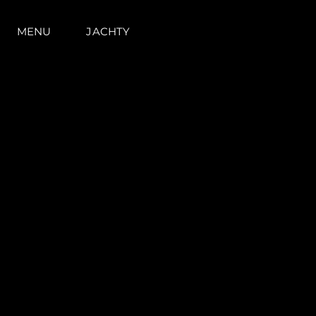
MENU
JACHTY
Informacje
Mapa Witryny
Kontakt
Preferencje Plików