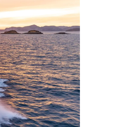
iębiorstwo
rokerskie
ści
nia
a