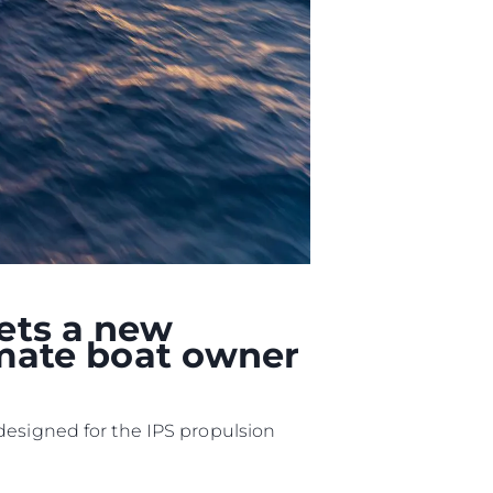
biorstwo
a
woją Łódź
ets a new
timate boat owner
designed for the IPS propulsion