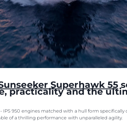
Przedsię
PLIKÓW COOKIE
Zespół
REKRUTACJA
Styl Życi
Tradycja
Wyceń S
Sunseeker Superhawk 55
s
le, practicality and the ul
- IPS 950 engines matched with a hull form specifically 
le of a thrilling performance with unparalleled agility.