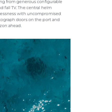
tting from generous configurable
d fall TV. The central helm
ghtlessness with uncompromised
ntograph doors on the port and
izon ahead.