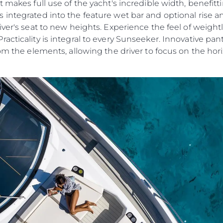
t makes full use of the yacht's incredible width, benefi
integrated into the feature wet bar and optional rise an
river's seat to new heights. Experience the feel of wei
acticality is integral to every Sunseeker. Innovative pa
rom the elements, allowing the driver to focus on the hor