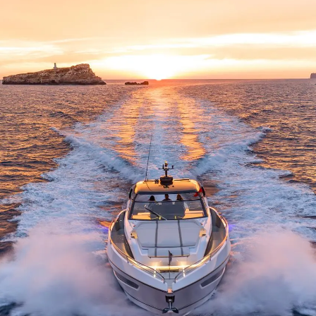
Kwestie Prawne
Przeds
POLITYKA PRYWATNOŚCI
Usługi B
OŚWIADCZENIE W
Czarter
SPRAWIE
 Cookie
Aktualno
WSPÓŁCZESNEGO
NIEWOLNICTWA
Wydarze
WARUNKI
Innowacj
POLITYKA DOTYCZĄCA