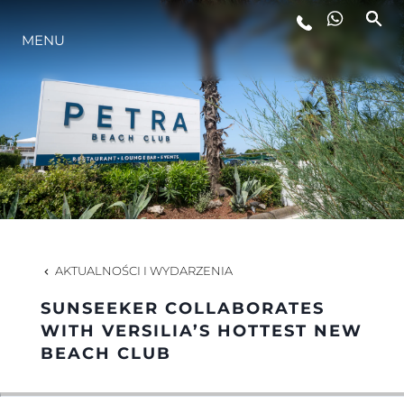
MENU
STYL ŻYCIA
INNOWACJA
PRZEDSIĘBIORSTWO
ZESPÓŁ
AKTUALNOŚCI I WYDARZENIA
SUNSEEKER COLLABORATES
TRADYCJA
WITH VERSILIA’S HOTTEST NEW
BEACH CLUB
WYCEŃ SWOJĄ ŁÓDŹ