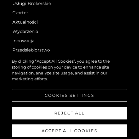
Usługi Brokerskie
Czarter
Aktualności
Wydarzenia
Innowacja
Przedsiębiorstwo
Zespół
By clicking “Accept All Cookies”, you agree to the
storing of cookies on your device to enhance site
Styl Życia
navigation, analyze site usage, and assist in our
Tradycja
marketing efforts.
Wyceń Swoją Łódź
COOKIES SETTINGS
REJECT ALL
ACCEPT ALL COOKIES
©.2026 Sunseeker London Group.Wszelkie prawa zastrzeżone.