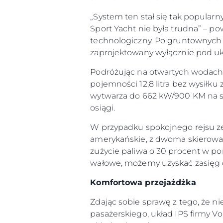
„System ten stał się tak popular
Sport Yacht nie była trudna” – po
technologiczny. Po gruntownych 
zaprojektowany wyłącznie pod ukł
Podróżując na otwartych wodach,
pojemności 12,8 litra bez wysiłk
wytwarza do 662 kW/900 KM na si
osiągi.
W przypadku spokojnego rejsu ze 
amerykańskie, z dwoma skierowa
zużycie paliwa o 30 procent w p
wałowe, możemy uzyskać zasięg 
Komfortowa przejażdżka
Zdając sobie sprawę z tego, że 
pasażerskiego, układ IPS firmy V