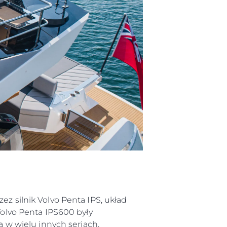
biorstwo
a
woją Łódź
ez silnik Volvo Penta IPS, układ
 Volvo Penta IPS600 były
w wielu innych seriach.