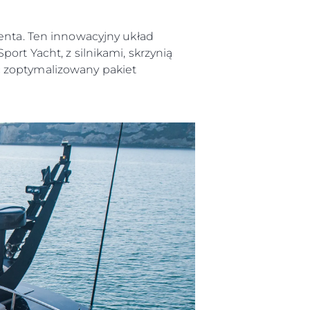
Penta. Ten innowacyjny układ
ort Yacht, z silnikami, skrzynią
ć zoptymalizowany pakiet
iębiorstwo
rokerskie
ści
nia
a