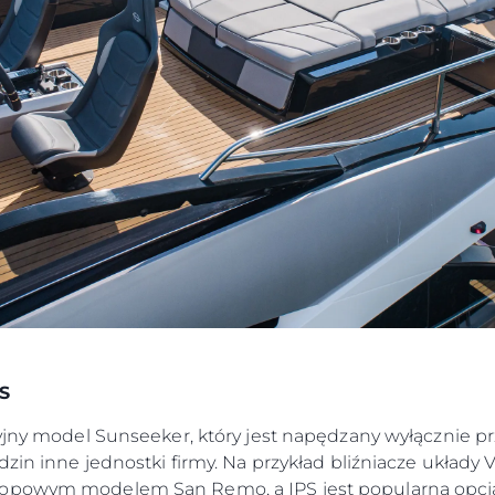
Przedsię
PLIKÓW COOKIE
Zespół
REKRUTACJA
Styl Życi
Tradycja
Wyceń S
PS
yjny model Sunseeker, który jest napędzany wyłącznie prz
dzin inne jednostki firmy. Na przykład bliźniacze układy
opowym modelem San Remo, a IPS jest popularną opcją 