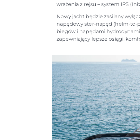
wrażenia z rejsu – system IPS (I
Nowy jacht będzie zasilany wyłąc
napędowy ster-napęd (helm-to-prop
biegów i napędami hydrodynamicz
zapewniający lepsze osiągi, komfo
Informacje
Mapa Witryny
Kontakt
Preferencje Plików