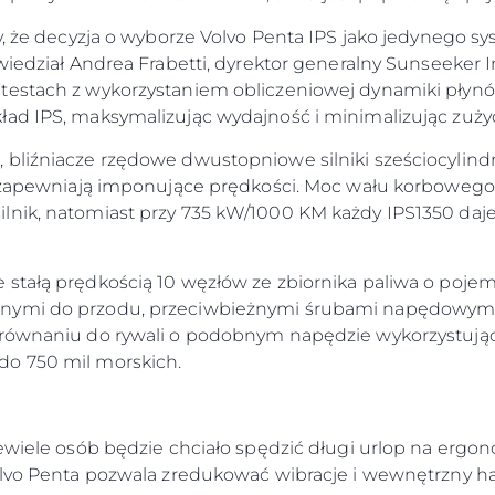
ny, że decyzja o wyborze Volvo Penta IPS jako jedynego 
wiedział Andrea Frabetti, dyrektor generalny Sunseeker I
testach z wykorzystaniem obliczeniowej dynamiki płynó
ad IPS, maksymalizując wydajność i minimalizując zużyc
 bliźniacze rzędowe dwustopniowe silniki sześciocyli
u zapewniają imponujące prędkości. Moc wału korbowego
lnik, natomiast przy 735 kW/1000 KM każdy IPS1350 daje
stałą prędkością 10 węzłów ze zbiornika paliwa o pojem
nymi do przodu, przeciwbieżnymi śrubami napędowymi
orównaniu do rywali o podobnym napędzie wykorzystują
do 750 mil morskich.
niewiele osób będzie chciało spędzić długi urlop na e
olvo Penta pozwala zredukować wibracje i wewnętrzny ha