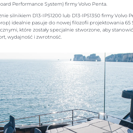
nboard Performance System) firmy Volvo Penta.
znie silnikiem D13-IPS1200 lub D13-IPS1350 firmy Volvo 
) idealnie pasuje do nowej filozofii projektowania 65 Sp
nymi, które zostały specjalnie stworzone, aby stanowi
rt, wydajność i zwrotność.
Kwestie Prawne
Przeds
POLITYKA PRYWATNOŚCI
Usługi B
OŚWIADCZENIE W
Czarter
SPRAWIE
 Cookie
Aktualno
WSPÓŁCZESNEGO
NIEWOLNICTWA
Wydarze
WARUNKI
Innowacj
POLITYKA DOTYCZĄCA