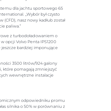
systemu dla jachtu sportowego 65
nternational. „Wybór był czysto
w (CFD), nasz nowy kadłub został
ie paliwa.”
ndrowe z turbodoładowaniem o
 w opcji Volvo Penta IPS1200
 jeszcze bardziej imponujące
ności 3500 litrów/924 galony
, które pomagają zmniejszyć
cych wewnętrzne instalacje
rgonomicznym odpowiedniku promu
łas silnika o 50% w porównaniu z