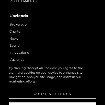
RECLUTAMENTO
L'azienda
Brokerage
Charter
News
Eventi
Innovazione
L'azienda
Il Team
By clicking “Accept All Cookies”, you agree to the
storing of cookies on your device to enhance site
Lifestyle
navigation, analyze site usage, and assist in our
Heritage
marketing efforts.
Valuta La Tua Imbarcazione
COOKIES SETTINGS