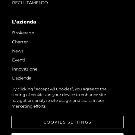
RECLUTAMENTO
L'azienda
Brokerage
Charter
News
Eventi
Innovazione
L'azienda
Il Team
By clicking “Accept All Cookies”, you agree to the
storing of cookies on your device to enhance site
Lifestyle
navigation, analyze site usage, and assist in our
Heritage
marketing efforts.
Valuta La Tua Imbarcazione
COOKIES SETTINGS