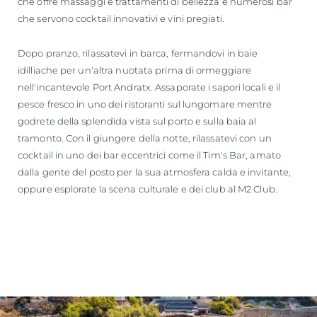
che offre massaggi e trattamenti di bellezza e numerosi bar
che servono cocktail innovativi e vini pregiati.
Dopo pranzo, rilassatevi in barca, fermandovi in baie
idilliache per un'altra nuotata prima di ormeggiare
nell'incantevole Port Andratx. Assaporate i sapori locali e il
pesce fresco in uno dei ristoranti sul lungomare mentre
godrete della splendida vista sul porto e sulla baia al
tramonto. Con il giungere della notte, rilassatevi con un
cocktail in uno dei bar eccentrici come il Tim's Bar, amato
dalla gente del posto per la sua atmosfera calda e invitante,
oppure esplorate la scena culturale e dei club al M2 Club.