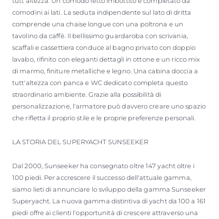
tutt'altezza. Un comodo letto imbottito è completato da
comodini ai lati. La seduta indipendente sul lato di dritta
comprende una chaise longue con una poltrona e un
tavolino da caffè. Il bellissimo guardaroba con scrivania,
scaffali e cassettiera conduce al bagno privato con doppio
lavabo, rifinito con eleganti dettagli in ottone e un ricco mix
di marmo, finiture metalliche e legno. Una cabina doccia a
tutt'altezza con panca e WC dedicato completa questo
straordinario ambiente. Grazie alla possibilità di
personalizzazione, l'armatore può davvero creare uno spazio
che rifletta il proprio stile e le proprie preferenze personali.
LA STORIA DEL SUPERYACHT SUNSEEKER
Dal 2000, Sunseeker ha consegnato oltre 147 yacht oltre i
100 piedi. Per accrescere il successo dell'attuale gamma,
siamo lieti di annunciare lo sviluppo della gamma Sunseeker
Superyacht. La nuova gamma distintiva di yacht da 100 a 161
piedi offre ai clienti l'opportunità di crescere attraverso una