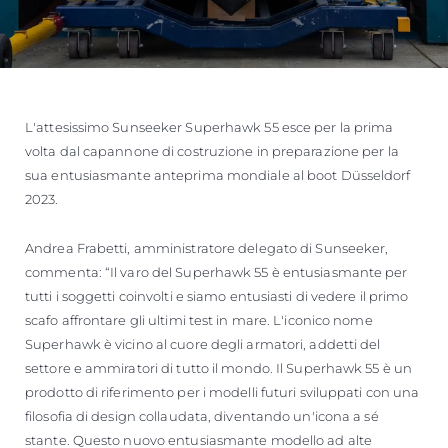
L'attesissimo Sunseeker Superhawk 55 esce per la prima
volta dal capannone di costruzione in preparazione per la
sua entusiasmante anteprima mondiale al boot Düsseldorf
2023.
Andrea Frabetti, amministratore delegato di Sunseeker,
commenta: “Il varo del Superhawk 55 è entusiasmante per
tutti i soggetti coinvolti e siamo entusiasti di vedere il primo
scafo affrontare gli ultimi test in mare. L'iconico nome
Superhawk è vicino al cuore degli armatori, addetti del
settore e ammiratori di tutto il mondo. Il Superhawk 55 è un
prodotto di riferimento per i modelli futuri sviluppati con una
filosofia di design collaudata, diventando un'icona a sé
stante. Questo nuovo entusiasmante modello ad alte