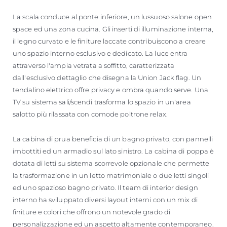
La scala conduce al ponte inferiore, un lussuoso salone open
space ed una zona cucina. Gli inserti di illuminazione interna,
il legno curvato e le finiture laccate contribuiscono a creare
uno spazio interno esclusivo e dedicato. La luce entra
attraverso l'ampia vetrata a soffitto, caratterizzata
dall'esclusivo dettaglio che disegna la Union Jack flag. Un
tendalino elettrico offre privacy e ombra quando serve. Una
TV su sistema sali/scendi trasforma lo spazio in un'area
salotto più rilassata con comode poltrone relax.
La cabina di prua beneficia di un bagno privato, con pannelli
imbottiti ed un armadio sul lato sinistro. La cabina di poppa è
dotata di letti su sistema scorrevole opzionale che permette
la trasformazione in un letto matrimoniale o due letti singoli
ed uno spazioso bagno privato. Il team di interior design
interno ha sviluppato diversi layout interni con un mix di
finiture e colori che offrono un notevole grado di
personalizzazione ed un aspetto altamente contemporaneo.