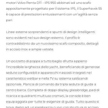
motori Volvo Penta D11 - IPS 950 abbinati ad uno scafo
appositamente progettato per il sistema IPS, il Superhawk 55
è capace di prestazioni entusiasmanti con un'agilità senza
pari.
Linee esterne sorprendenti e spunti di design intelligenti
sono evidenti nel suo design esterno. Il profilo è
contraddistinto da un nuovissimo scafo composito, dettagli
in acciaio inox e ampie vetrate.
Un pozzetto di poppa a tutto baglio sfrutta appieno
l'incredibile larghezza dello yacht, beneficiando di generose
sedute configurabili e apparecchi nascosti integrati nel
caratteristico wetbar e nella TV su sistema sali/scendi
opzionale. Plancia di comando da tripla seduta di guida a
centro barca. Completa di doppi display glassbridge, pad di
ricarica e quadranti multiuso cromati, la console è ben
equipaggiata per tutte le esigenze di guida. Tutto questo si
trova dietro ad un parabrezza curvo con struttura in acciaio