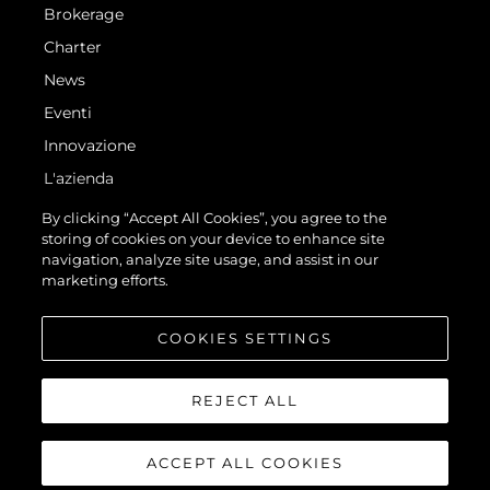
Brokerage
Charter
News
Eventi
Innovazione
L'azienda
Il Team
By clicking “Accept All Cookies”, you agree to the
storing of cookies on your device to enhance site
Lifestyle
navigation, analyze site usage, and assist in our
Heritage
marketing efforts.
Valuta La Tua Imbarcazione
COOKIES SETTINGS
REJECT ALL
ACCEPT ALL COOKIES
© 2026 Sunseeker London Group.Tutti i diritti riservati.