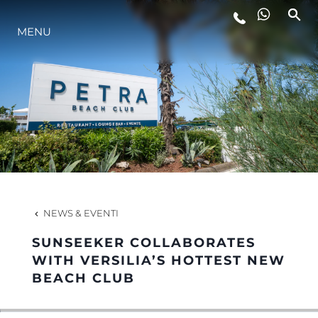
MENU
LIFESTYLE
INNOVAZIONE
L'AZIENDA
IL TEAM
NEWS & EVENTI
SUNSEEKER COLLABORATES
HERITAGE
WITH VERSILIA’S HOTTEST NEW
BEACH CLUB
VALUTA LA TUA IMBARCAZIONE