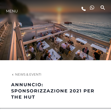
MENU
LIFESTYLE
INNOVAZIONE
L'AZIENDA
IL TEAM
NEWS & EVENTI
ANNUNCIO:
HERITAGE
SPONSORIZZAZIONE 2021 PER
THE HUT
VALUTA LA TUA IMBARCAZIONE