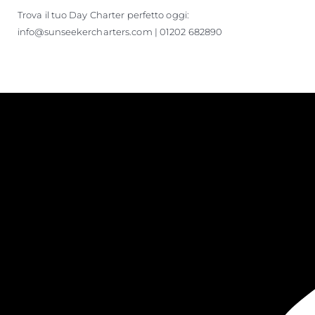
Trova il tuo Day Charter perfetto oggi:
info@sunseekercharters.com | 01202 682890