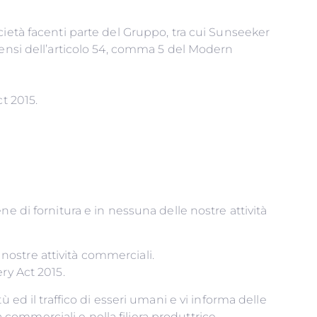
cietà facenti parte del Gruppo, tra cui Sunseeker
sensi dell’articolo 54, comma 5 del Modern
t 2015.
e di fornitura e in nessuna delle nostre attività
e nostre attività commerciali.
ry Act 2015.
itù ed il traffico di esseri umani e vi informa delle
à commerciali e nella filiera produttrice.