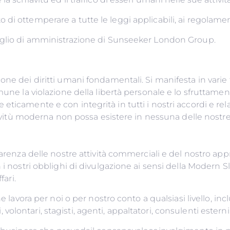
hiesto di ottemperare a tutte le leggi applicabili, ai rego
siglio di amministrazione di Sunseeker London Group.
ne dei diritti umani fondamentali. Si manifesta in varie 
mune la violazione della libertà personale e lo sfruttament
eticamente e con integrità in tutti i nostri accordi e re
hiavitù moderna non possa esistere in nessuna delle nostre
parenza delle nostre attività commerciali e del nostro ap
i nostri obblighi di divulgazione ai sensi della Modern Sla
nostri contraenti o par
lavora per noi o per nostro conto a qualsiasi livello, inclusi
cati, volontari, stagisti, agenti, appaltatori, consulenti e