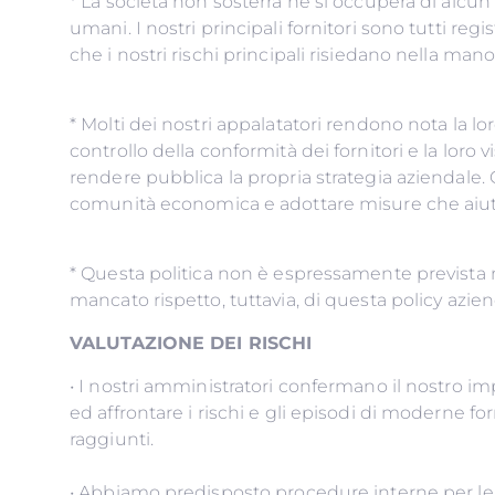
* La società non sosterrà nè si occuperà di alcu
umani. I nostri principali fornitori sono tutti r
che i nostri rischi principali risiedano n
* Molti dei nostri appalatatori rendono nota la l
controllo della conformità dei fornitori e la loro 
rendere pubblica la propria strategia aziendale
comunità economica e adottare
* Questa politica non è espressamente prevista 
mancato rispetto, tuttavia, di questa policy azie
VALUTAZIONE DEI RISCHI
• I nostri amministratori confermano il nostro i
ed affrontare i rischi e gli episodi di moderne 
raggiunti.
• Abbiamo predisposto procedure interne per le f