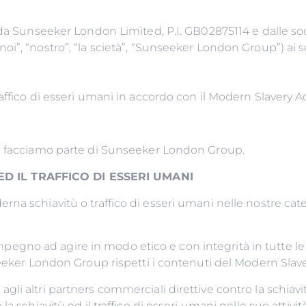
 da Sunseeker London Limited, P.I. GB02875114 e dalle so
i”, “nostro”, “la scietà”, “Sunseeker London Group”) ai 
ffico di esseri umani in accordo con il Modern Slavery Ac
 e facciamo parte di Sunseeker London Group.
’ ED IL TRAFFICO DI ESSERI UMANI
a schiavitù o traffico di esseri umani nelle nostre caten
o impegno ad agire in modo etico e con integrità in tutte l
seeker London Group rispetti i contenuti del Modern Slave
 e agli altri partners commerciali direttive contro la schiav
 schiavitù ed il traffico di esseri umani nelle sue attivit