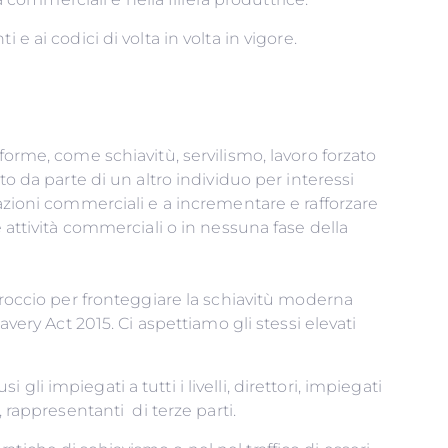
lamenti e ai codici di volta in volta in vigore.
forme, come schiavitù, servilismo, lavoro forzato
o da parte di un altro individuo per interessi
lazioni commerciali e a incrementare e rafforzare
 attività commerciali o in nessuna fase della
proccio per fronteggiare la schiavitù moderna
very Act 2015. Ci aspettiamo gli stessi elevati
tner d'affari.
 gli impiegati a tutti i livelli, direttori, impiegati
sterni, rappresentanti di terze parti.