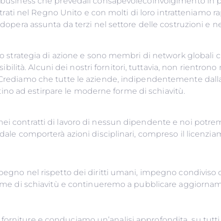
n business che prevedail consapevolecoinvolgimento in pra
egistrati nel Regno Unito e con molti di loro intrattenia
ella manodopera assunta da terzi nel settore delle
oro strategia di azione e sono membri di network globali 
visibilità. Alcuni dei nostri fornitori, tuttavia, non rient
. Crediamo che tutte le aziende, indipendentemente dall
 misure che aiutino ad estirpare l
nei contratti di lavoro di nessun dipendente e noi potre
ndale comporterà azioni disciplinari, compreso il licenzi
mpegno nel rispetto dei diritti umani, impegno condiviso 
forme di schiavitù e continueremo a pubblicare aggiorname
orniture e conduciamo un’analisi approfondita su tutti i 