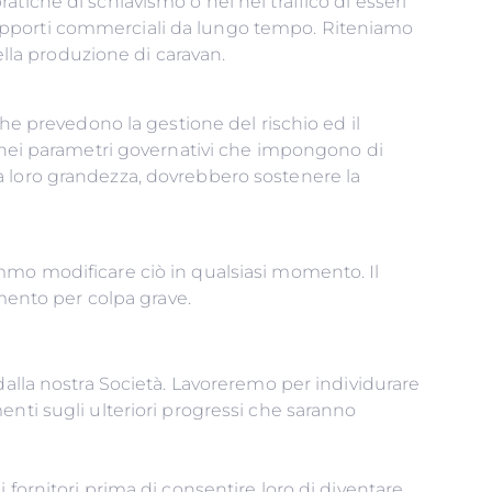
tiche di schiavismo o nel nel traffico di esseri
mo rapporti commerciali da lungo tempo. Riteniamo
 costruzioni e nella produzione di caravan.
che prevedono la gestione del rischio ed il
rono nei parametri governativi che impongono di
a loro grandezza, dovrebbero sostenere la
e moderne forme di schiavitù.
mmo modificare ciò in qualsiasi momento. Il
amento per colpa grave.
dalla nostra Società. Lavoreremo per individurare
nti sugli ulteriori progressi che saranno
fornitori prima di consentire loro di diventare