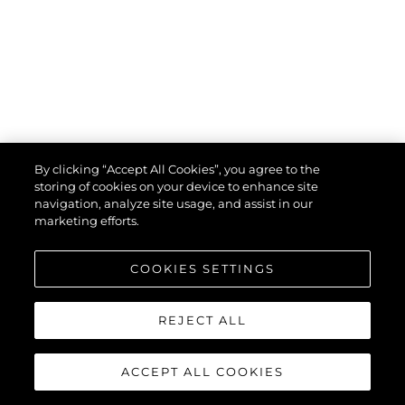
By clicking “Accept All Cookies”, you agree to the
storing of cookies on your device to enhance site
navigation, analyze site usage, and assist in our
marketing efforts.
COOKIES SETTINGS
SUNSEEKER PREDATOR 74
REJECT ALL
XPS
ACCEPT ALL COOKIES
"LIAM"