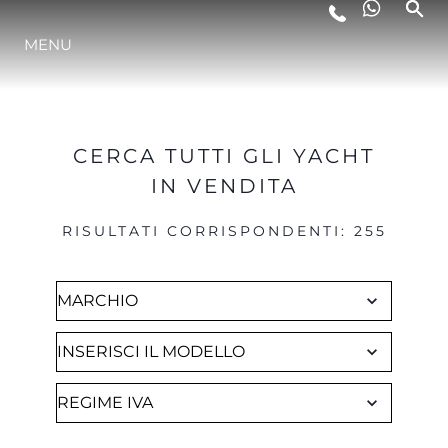
Brokerage
MENU
LIFESTYLE
INNOVAZIONE
CERCA TUTTI GLI YACHT
IN VENDITA
L'AZIENDA
RISULTATI CORRISPONDENTI
:
255
IL TEAM
HERITAGE
VALUTA LA TUA IMBARCAZIONE