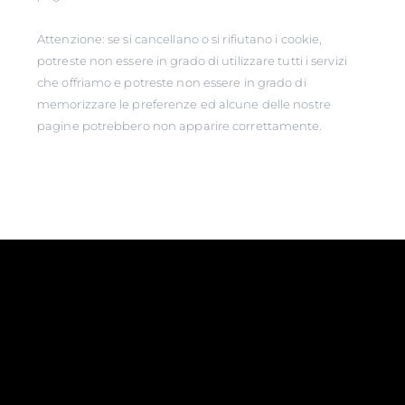
Attenzione: se si cancellano o si rifiutano i cookie,
potreste non essere in grado di utilizzare tutti i servizi
che offriamo e potreste non essere in grado di
memorizzare le preferenze ed alcune delle nostre
pagine potrebbero non apparire correttamente.