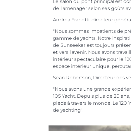
Le salon du pont principal est co
de l'aménager selon ses goûts a
Andrea Frabetti, directeur génér
"Nous sommes impatients de prés
gamme de yachts. Notre inspirat
de Sunseeker est toujours prése
et vers l'avenir. Nous avons trav
intérieur spectaculaire pour le 1
espace intérieur unique, percutan
Information
Sean Robertson, Directeur des ven
Plan Du Site
"Nous avons une grande expérienc
105 Yacht. Depuis plus de 20 ans,
Contact
pieds à travers le monde. Le 120 
Préférences De Coo
de yachting".