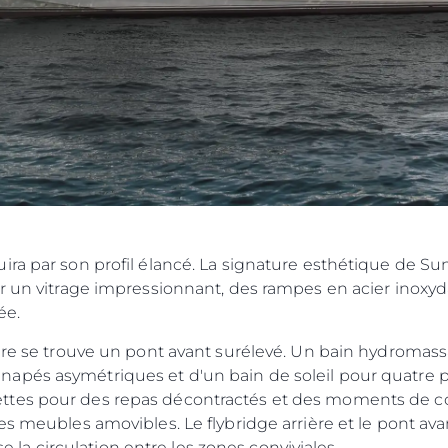
ra par son profil élancé. La signature esthétique de Sun
ar un vitrage impressionnant, des rampes en acier inoxy
ée.
eure se trouve un pont avant surélevé. Un bain hydromas
pés asymétriques et d'un bain de soleil pour quatre pe
tes pour des repas décontractés et des moments de conv
es meubles amovibles. Le flybridge arrière et le pont ava
ise la circulation entre les zones conviviales.