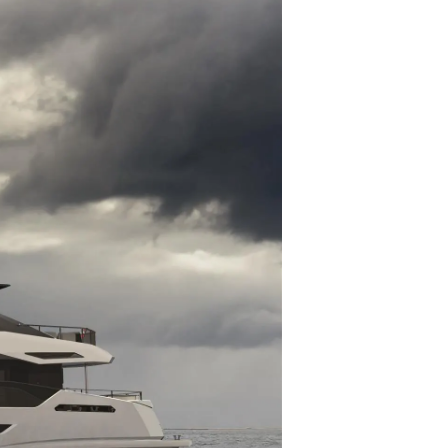
té
uipe
 Vie
ritage
Votre Bateau