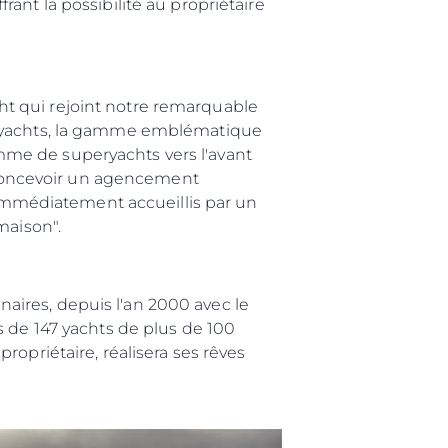
ant la possibilité au propriétaire
t qui rejoint notre remarquable
peryachts, la gamme emblématique
me de superyachts vers l'avant
r concevoir un agencement
t immédiatement accueillis par un
maison".
été
age
ires, depuis l'an 2000 avec le
s de 147 yachts de plus de 100
- Location
opriétaire, réalisera ses rêves
s
nts
tion