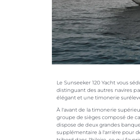
Le Sunseeker 120 Yacht vous sédui
distinguant des autres navires p
élégant et une timonerie surélev
À l'avant de la timonerie supéri
groupe de sièges composé de cana
dispose de deux grandes banquet
supplémentaire à l'arrière pour d
tribord dans l'hiloire, ce qui favor