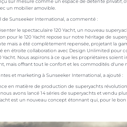
nçu sur mesure comme un espace de détente privatif, offr
vec un mobilier amovible.
al de Sunseeker International, a commenté :
enter le spectaculaire 120 Yacht, un nouveau superyach
ion pour le 120 Yacht repose sur notre héritage de su
nte mais a été complètement repensée, projetant la gam
aillé en étroite collaboration avec Design Unlimited pou
20 Yacht. Nous aspirons à ce que les propriétaires soien
t, mais offrant tout le confort et les commodités d'une 
Droits Juridiques
La Soci
tes et marketing à Sunseeker International, a ajouté :
POLITIQUE DE
Le Court
e en matière de production de superyachts révolutionna
CONFIDENTIALITÉ
 nous avons lancé 14 séries de superyachts et vendu plu
Charter 
LA CHARTE SUR
Yacht est un nouveau concept étonnant qui, pour le bon pr
kies
Nouvelle
L'ESCLAVAGE MODERNE
Événeme
TERMES ET CONDITIONS
L'innova
POLITIQUE DE COOKIES