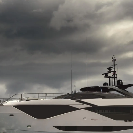
La Socié
RECRUTEMENT
Notre Éq
Style De
Notre Hé
Estimez 