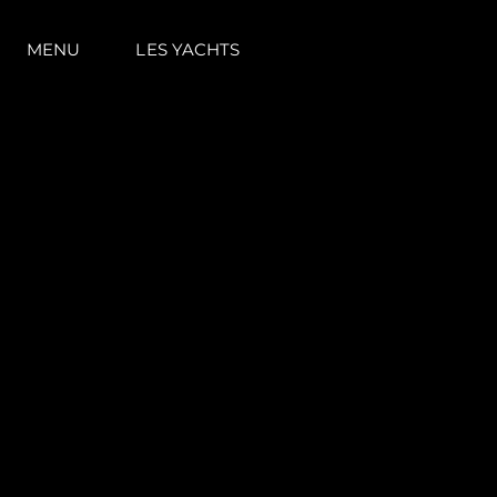
MENU
LES YACHTS
Information
Plan Du Site
Contact
Préférences De Coo