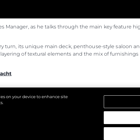
es Manager, as he talks through the main key feature hi
ery turn, its unique main deck, penthouse-style saloon an
ayering of textural elements and the mix of furnishings 
acht
kies on your device to enhance site
s.
 réservés.