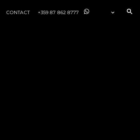
CONTACT
+359 87 862 8777
été
age
- Location
s
nts
tion