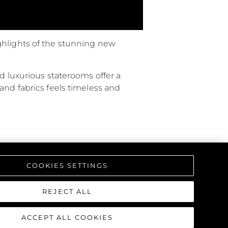
ghlights of the stunning new
d luxurious staterooms offer a
and fabrics feels timeless and
COOKIES SETTINGS
REJECT ALL
ACCEPT ALL COOKIES