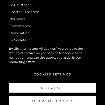
Le Courtage
Charter - Location
Nouvelles
Événements
L'innovation
La Société
Notre Équipe
By clicking “Accept All Cookies”, you agree to the
storing of cookies on your device to enhance site
Style De Vie
navigation, analyze site usage, and assist in our
Notre Héritage
marketing efforts.
Estimez Votre Bateau
COOKIES SETTINGS
REJECT ALL
ACCEPT ALL COOKIES
© 2026 Sunseeker London Group.Tous les droits sont réservés.