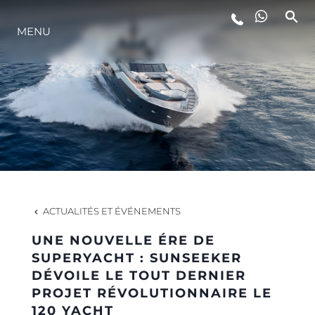
MENU
STYLE DE VIE
L'INNOVATION
LA SOCIÉTÉ
NOTRE ÉQUIPE
ACTUALITÉS ET ÉVÉNEMENTS
UNE NOUVELLE ÉRE DE
NOTRE HÉRITAGE
SUPERYACHT : SUNSEEKER
DÉVOILE LE TOUT DERNIER
PROJET RÉVOLUTIONNAIRE LE
ESTIMEZ VOTRE BATEAU
120 YACHT