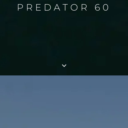
PREDATOR 60