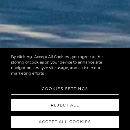
By clicking “Accept All Cookies”, you agree to the
HAWK 38
storing of cookies on your device to enhance site
navigation, analyze site usage, and assist in our
marketing efforts.
COOKIES SETTINGS
REJECT ALL
ACCEPT ALL COOKIES