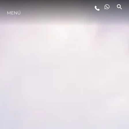
MENÚ
ESTILO DE VIDA
INNOVACIÓN
¿QUIÉNES SOMOS?
EL EQUIPO
HISTORIA
VALORE SU EMBARCACIÓN