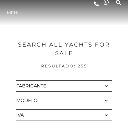
Brokerage
MENÚ
ESTILO DE VIDA
INNOVACIÓN
SEARCH ALL YACHTS FOR
SALE
¿QUIÉNES SOMOS?
RESULTADO
:
255
EL EQUIPO
HISTORIA
VALORE SU EMBARCACIÓN