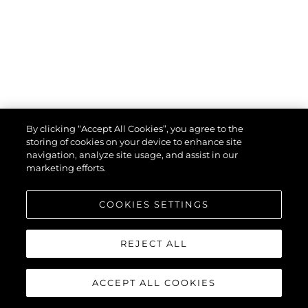
By clicking “Accept All Cookies”, you agree to the
storing of cookies on your device to enhance site
navigation, analyze site usage, and assist in our
marketing efforts.
COOKIES SETTINGS
SUNSEEKER PREDATOR 74
REJECT ALL
XPS
ACCEPT ALL COOKIES
"LIAM"