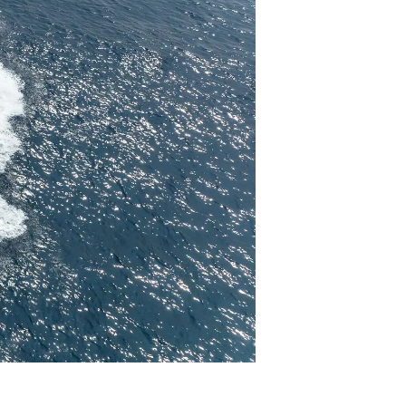
a
m
te
 Sie Ihr Boot