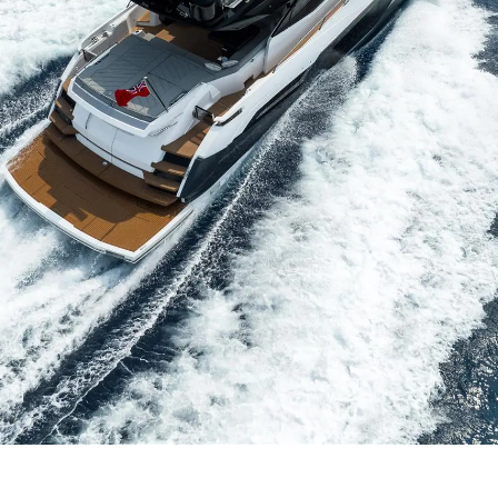
Die Firm
RECRUITING
Das Tea
Lifestyle
Geschich
Bewerten