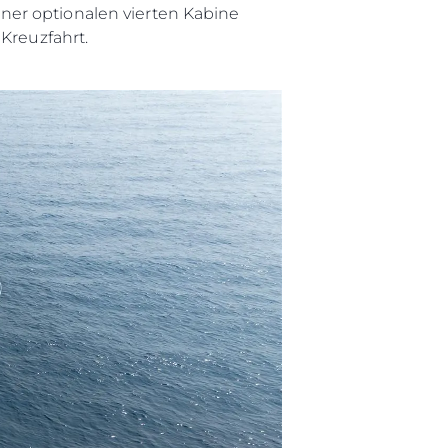
ner optionalen vierten Kabine
Kreuzfahrt.
rma
ge
rter
ten
ltungen
on