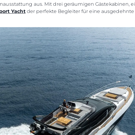
usstattung aus. Mit drei geräumigen Gästekabinen, ei
port Yacht
der perfekte Begleiter für eine ausgedehnte 
Rechtliches
Die Fi
DATENSCHUTZRICHTLINIE
Brokera
ERKLÄRUNG ZUR
Bootscha
MODERNEN SKLAVEREI
Neuigkei
ALLGEMEINE
Veransta
GESCHÄFTSBEDINGUNGEN
Innovati
COOKIE POLITIK