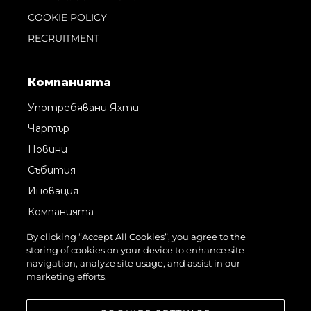
COOKIE POLICY
RECRUITMENT
Компанията
Употребявани Яхти
Чартър
Новини
Събития
Иновация
Компанията
Екипът
By clicking “Accept All Cookies”, you agree to the
storing of cookies on your device to enhance site
Лайфстайл
navigation, analyze site usage, and assist in our
Наследство
marketing efforts.
Оценете Вашата Яхта