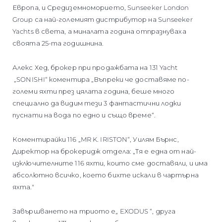
Европа, и Средиземноморието, Sunseeker London
Group са най-големият дистрибутор на Sunseeker
Yachts в света, а миналата година отпразнуваха
своята 25-та годишнина.
Алекс Хед, брокер при продажбата на 131 Yacht
„SONISHI“ коментира „Въпреки че доставяме по-
големи яхти през цялата година, беше много
специално да видим тези 3 фантастични лодки
пуснати на вода по едно и също време“.
Коментирайки 116 „MR K. IRISTON“, Уилям Бърнс,
Директор на брокеридж отдела: „Тя е една от най-
изключителните 116 яхти, които сме доставяли, и има
абсолютно всичко, което бихте искали в чартърна
яхта."
Завършването на триото е„ EXODUS “, друга