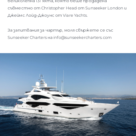
великолепна 131 яхта, която беше продадена
съвместно от Christopher Head от Sunseeker London и
Джеймс Лойд-Джоунс от Viare Yachts.
За запитвания за чартър, моля свържете се със
Sunseeker Charters на info@sunseekercharters.com