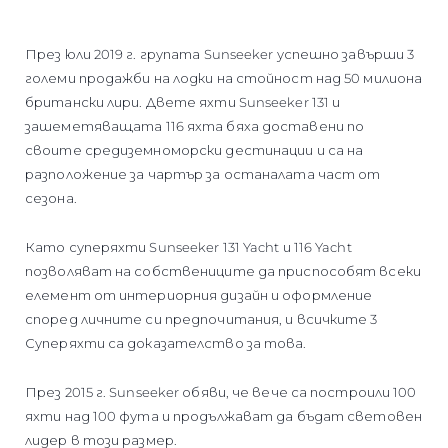
През юли 2019 г. групата Sunseeker успешно завърши 3
големи продажби на лодки на стойност над 50 милиона
британски лири. Двете яхти Sunseeker 131 и
зашеметяващата 116 яхта бяха доставени по
своите средиземноморски дестинации и са на
разположение за чартър за останалата част от
сезона.
Като суперяхти Sunseeker 131 Yacht и 116 Yacht
позволяват на собствениците да приспособят всеки
елемент от интериорния дизайн и оформление
според личните си предпочитания, и всичките 3
Суперяхти са доказателство за това.
През 2015 г. Sunseeker обяви, че вече са построили 100
яхти над 100 фута и продължават да бъдат световен
лидер в този размер.