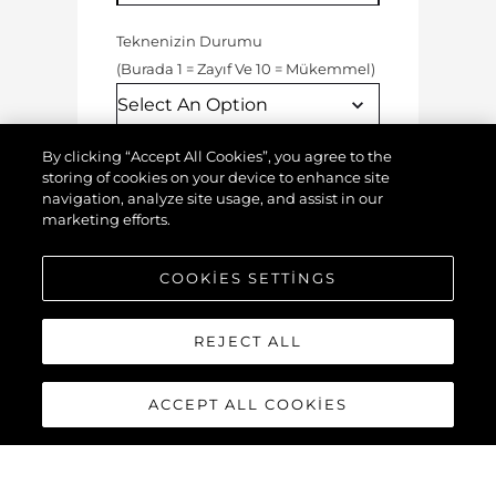
Teknenizin Durumu
(
Burada 1 = Zayıf Ve 10 = Mükemmel
)
By clicking “Accept All Cookies”, you agree to the
storing of cookies on your device to enhance site
navigation, analyze site usage, and assist in our
marketing efforts.
COOKIES SETTINGS
Resim Yükleme Bölümü
REJECT ALL
ACCEPT ALL COOKIES
DETAYLARIN
Bu bilgiler, değerlemeniz için