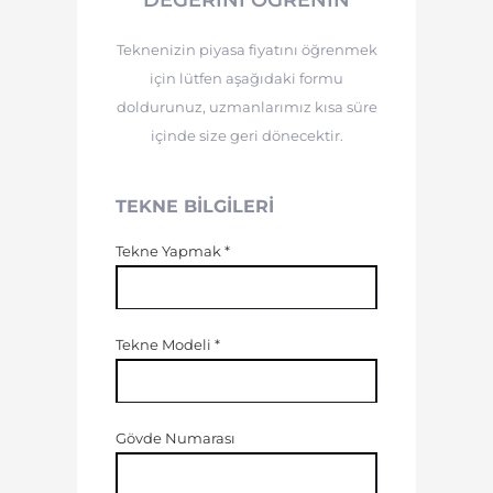
Teknenizin piyasa fiyatını öğrenmek
için lütfen aşağıdaki formu
doldurunuz, uzmanlarımız kısa süre
içinde size geri dönecektir.
TEKNE BILGILERI
Tekne Yapmak
*
Tekne Modeli
*
Gövde Numarası