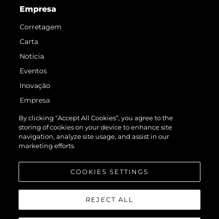
Empresa
Corretagem
Carta
Notícia
Eventos
Inovação
Empresa
Equipe
By clicking “Accept All Cookies”, you agree to the
storing of cookies on your device to enhance site
Estilo De Vida
navigation, analyze site usage, and assist in our
Herança
marketing efforts.
Value Your Boat
COOKIES SETTINGS
REJECT ALL