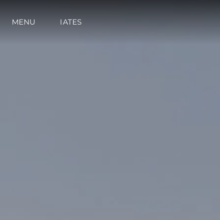
MENU
IATES