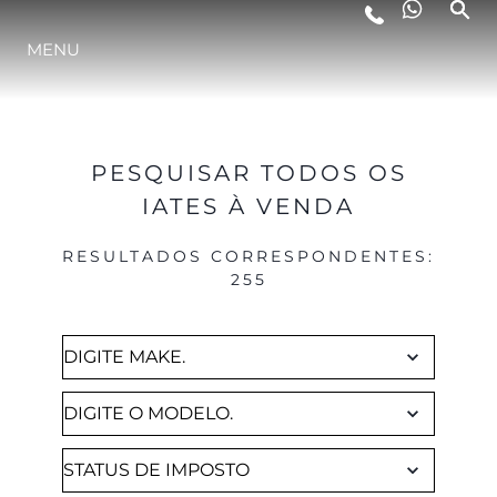
Brokerage
MENU
ESTILO DE VIDA
INOVAÇÃO
PESQUISAR TODOS OS
IATES À VENDA
EMPRESA
RESULTADOS CORRESPONDENTES
:
255
EQUIPE
HERANÇA
VALUE YOUR BOAT