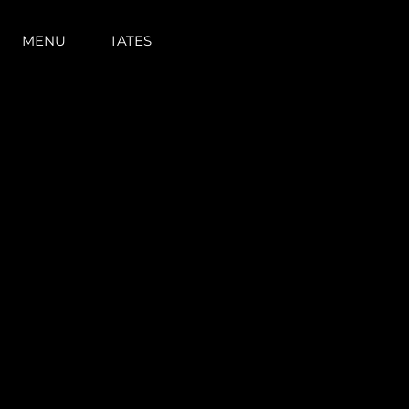
MENU
IATES