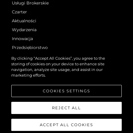
Usługi Brokerskie
Czarter
Aktualności
Wydarzenia
Innowacja
Przedsiębiorstwo
Zespół
By clicking “Accept All Cookies”, you agree to the
storing of cookies on your device to enhance site
Styl Życia
navigation, analyze site usage, and assist in our
Tradycja
marketing efforts.
Wyceń Swoją Łódź
COOKIES SETTINGS
REJECT ALL
ACCEPT ALL COOKIES
©.2026 Sunseeker London Group.Wszelkie prawa zastrzeżone.