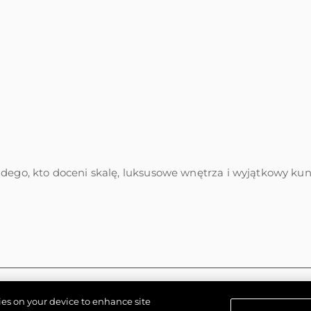
żdego, kto doceni skalę, luksusowe wnętrza i wyjątkowy ku
kies on your device to enhance site