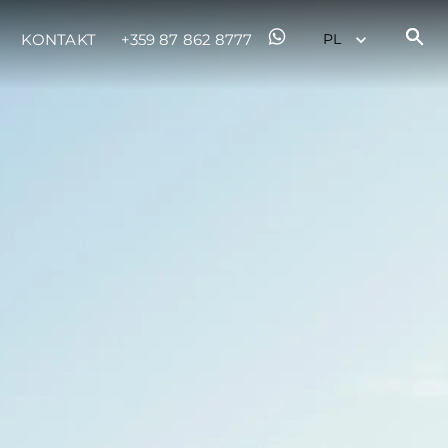
KONTAKT
+359 87 862 8777
iębiorstwo
rokerskie