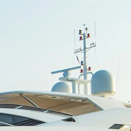
ści
nia
a
biorstwo
a
woją Łódź