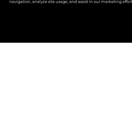
navigation, analyze site usage, and assist in our marketing effort
©.2026 Sunseeker London Group.Wszelkie prawa za
134 SUPERYACHT