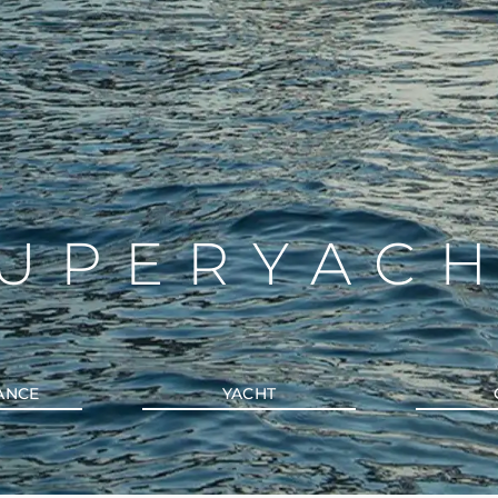
UPERYAC
ANCE
YACHT