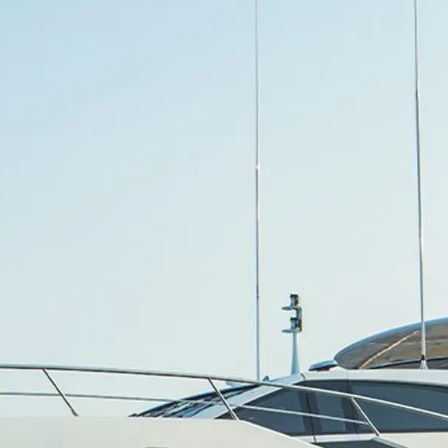
OŚWIADCZENIE W
Czarter
SPRAWIE
 Cookie
Aktualno
WSPÓŁCZESNEGO
NIEWOLNICTWA
Wydarze
WARUNKI
Innowacj
POLITYKA DOTYCZĄCA
Przedsię
PLIKÓW COOKIE
Zespół
REKRUTACJA
Styl Życi
Tradycja
Wyceń S