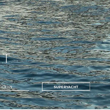
HT
OCEAN
SUPERYACHT