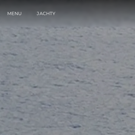
MENU
JACHTY