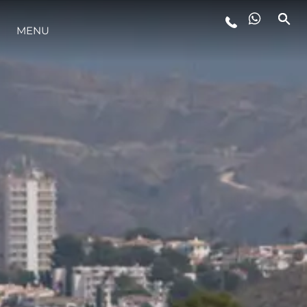
MENU
STYL ŻYCIA
INNOWACJA
PRZEDSIĘBIORSTWO
ZESPÓŁ
TRADYCJA
WYCEŃ SWOJĄ ŁÓDŹ